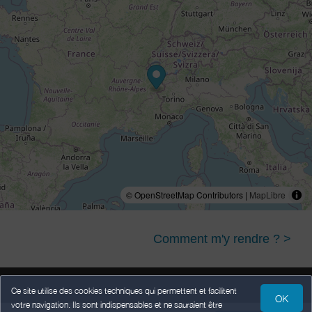
© OpenStreetMap Contributors |
MapLibre
Comment m'y rendre ? >
Ce site utilise des cookies techniques qui permettent et facilitent
OK
votre navigation. Ils sont indispensables et ne sauraient être
Mentions légales
Données Personnelles