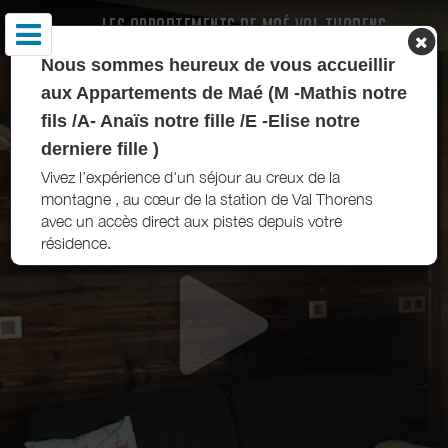
LES APPARTEMENTS DE MAÉ VAL THORENS
Nous sommes heureux de vous accueillir
aux Appartements de Maé (M -Mathis notre
fils /A- Anaïs notre fille /E -Elise notre
derniere fille )
Vivez l’expérience d'un séjour au creux de la
montagne , au cœur de la station de Val Thorens
avec un accès direct aux pistes depuis votre
résidence.